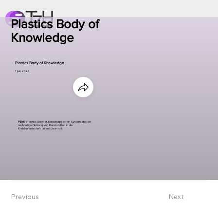
Plastics Body of
Knowledge
Plastics Body of Knowledge
1 juin 2024
PBoK
(Plastics Body of Knowledge) ist ein System, das die
nachhaltige Nutzung von Kunststoffen in der
Kreislaufwirtschaft unterstützen soll.
Previous
Next